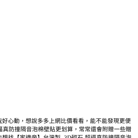
讓我好心動，想說多多上網比價看看，能不能發現更便
 超逼真防撞隔音泡棉壁貼更划算，常常還會附贈一些贈
想找【家適帝】台灣製- 3D砌石 超逼真防撞隔音泡