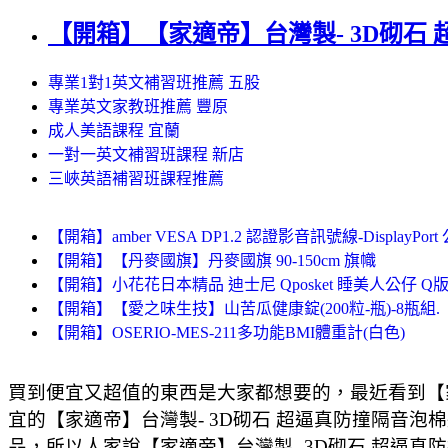
【開箱】【家適帝】台灣製- 3D砌石
專業1對1英文補習班推薦 五股
專業英文家教班推薦 豐原
成人美語課程 宜蘭
一對一英文補習班課程 新店
三峽英語補習班課程推薦
【開箱】amber VESA DP1.2 認證影音訊號線-DisplayPort 
【開箱】【丹麥國旗】丹麥國旗 90-150cm 旗幟
【開箱】小花花日本精品 迪士尼 Qposket 睡美人公仔 Q版
【開箱】【愛之味生技】山苦瓜健康錠(200粒-瓶)-8瓶組.
【開箱】OSERIO-MES-211多功能BMI體重計(白色)
買到便宜又超值的東西是大家都想要的，最近看到【家
宜的【家適帝】台灣製- 3D砌石 超逼真防撞隔音泡
品，所以人家說【家適帝】台灣製- 3D砌石 超逼真