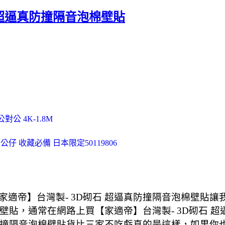
 超逼真防撞隔音泡棉壁貼
公對公 4K-1.8M
公仔 收藏必備 日本限定50119806
適帝】台灣製- 3D砌石 超逼真防撞隔音泡棉壁貼
棉壁貼，通常在網路上買【家適帝】台灣製- 3D砌石
防撞隔音泡棉壁貼貨比三家不吃虧真的是這樣，如果你也